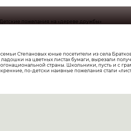
Детские пожелания на «дереве дружбы»
семьи Степановых юные посетители из села Братко
 ладошки на цветных листах бумаги, вырезали полу
гонациональной страны. Школьники, пусть и с гра
 искренние, по-детски наивные пожелания стали «л