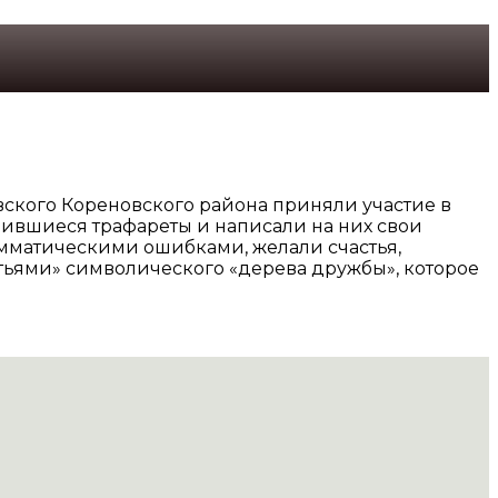
вского Кореновского района приняли участие в
чившиеся трафареты и написали на них свои
мматическими ошибками, желали счастья,
истьями» символического «дерева дружбы», которое