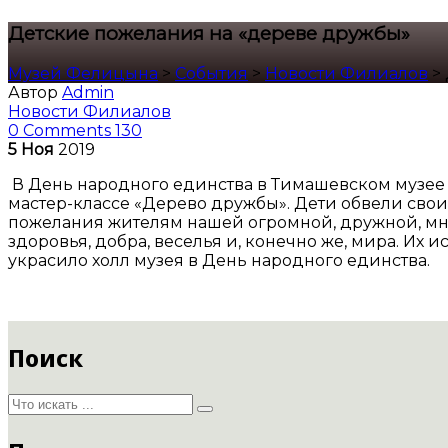
Детские пожелания на «дереве дружбы»
Музей Фелицына
>
События
>
Новости Филиалов
>
Автор
Admin
Новости Филиалов
0 Comments
130
5
Ноя
2019
В День народного единства в Тимашевском музее 
мастер-классе «Дерево дружбы». Дети обвели свои
пожелания жителям нашей огромной, дружной, мно
здоровья, добра, веселья и, конечно же, мира. Их
украсило холл музея в День народного единства.
Поиск