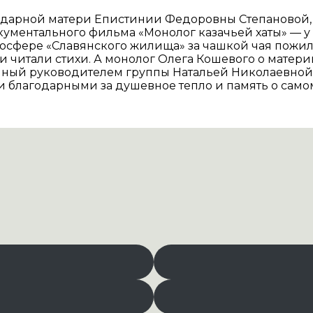
ендарной матери Епистинии Федоровны Степановой,
кументального фильма «Монолог казачьей хаты» — у
атмосфере «Славянского жилища» за чашкой чая пож
и читали стихи. А монолог Олега Кошевого о матери
ный руководителем группы Натальей Николаевной К
и благодарными за душевное тепло и память о само