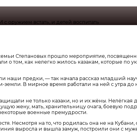
И с оружием встать, и детей воспитать
емьи Степановых прошло мероприятие, посвященно
 о том, как нелегко жилось казакам, которые по ука
жили наши предки, — так начала рассказ младший на
-земли. В мирное время работали на ней с утра до 
щищали не только казаки, но и их жёны. Нелёгкая до
щую жену, мать, хранительницу очага, боевую подру
 некоторые военные премудрости.
стя. Несмотря на то, что родилась она не на Кубани,
стиния выросла и вышла замуж, построили они с му