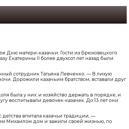
е Дню матери-казачки. Гости из Брюховецкого
зу Екатерины II более двухсот лет назад были
учный сотрудник Татьяна Левченко. — В лихую
ночи. Дорожили казачьим братством, вставали друг
ля была у них: и хозяйство держать в порядке, и
гу воспитывали девочек-казачек. До 13 лет они
 с детства впитала казачьи традиции, —
жем Михаилом дом и зажили своей жизнью, по