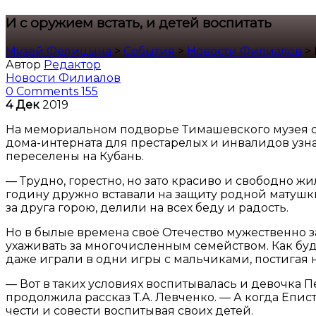
И с оружием встать, и детей воспитать
Музей Фелицына
>
События
>
Новости Филиалов
>
Автор
Редактор
Новости Филиалов
0 Comments
155
4
Дек
2019
На мемориальном подворье Тимашевского музея с
дома-интерната для престарелых и инвалидов узнали
переселены на Кубань.
— Трудно, горестно, но зато красиво и свободно 
годину дружно вставали на защиту родной матушки
за друга горою, делили на всех беду и радость.
Но в былые времена своё Отечество мужественно за
ухаживать за многочисленным семейством. Как буду
даже играли в одни игры с мальчиками, постигая
— Вот в таких условиях воспитывалась и девочка Пе
продолжила рассказ Т.А. Левченко. — А когда Епи
чести и совести воспитывая своих детей.