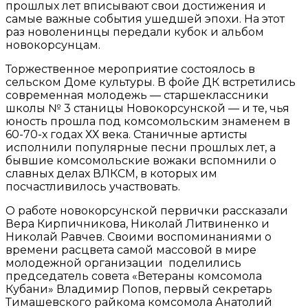
прошлых лет вписывают свои достижения и
самые важные события ушедшей эпохи. На этот
раз новоленинцы передали кубок и альбом
новокорсунцам.
Торжественное мероприятие состоялось в
сельском Доме культуры. В фойе ДК встретились
современная молодежь — старшеклассники
школы № 3 станицы Новокорсунской — и те, чья
юность прошла под комсомольским знаменем в
60-70-х годах ХХ века. Станичные артисты
исполнили популярные песни прошлых лет, а
бывшие комсомольские вожаки вспомнили о
славных делах ВЛКСМ, в которых им
посчастливилось участвовать.
О работе новокорсунской первички рассказали
Вера Кирпичникова, Николай Литвиненко и
Николай Равчев. Своими воспоминаниями о
времени расцвета самой массовой в мире
молодежной организации поделились
председатель совета «Ветераны комсомола
Кубани» Владимир Попов, первый секретарь
Тимашевского райкома комсомола Анатолий