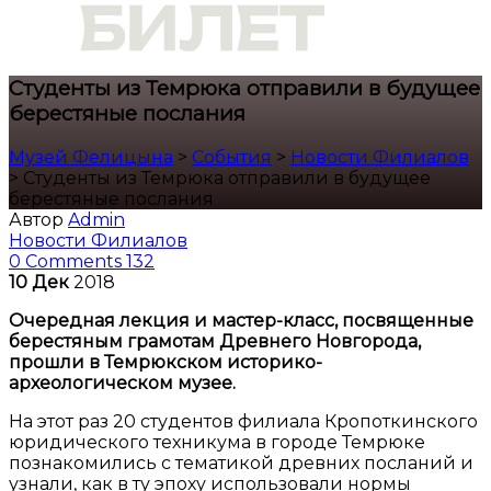
Студенты из Темрюка отправили в будущее
берестяные послания
Музей Фелицына
>
События
>
Новости Филиалов
>
Студенты из Темрюка отправили в будущее
берестяные послания
Автор
Admin
Новости Филиалов
0 Comments
132
10
Дек
2018
Очередная лекция и мастер-класс, посвященные
берестяным грамотам Древнего Новгорода,
прошли в Темрюкском историко-
археологическом музее.
На этот раз 20 студентов филиала Кропоткинского
юридического техникума в городе Темрюке
познакомились с тематикой древних посланий и
узнали, как в ту эпоху использовали нормы