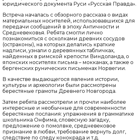
юридического документа Руси «Русская Правда».
Встреча началась с обзорного рассказа о видах
материальных носителей, использовавшихся для
передачи сообщений в эпоху Античности и
Средневековья. Ребята смогли лично
познакомиться с осколками древних сосудов
(остраконы), на которых делались краткие
надписи, узнали о деревянных табличках,
найденных в римской крепости Виндоланда, о
японских носителях письма – мокканах, а также о
бергенских рунических письменах Норвегии.
В качестве выдающегося явления истории,
культуры и археологии были рассмотрены
берестяные грамоты Древнего Новгорода.
Затем ребята рассмотрели и прочли наиболее
интересные и необычные для современности
берестяные послания: упражнения в грамматике
школьника Онфима, словесную загадку,
предложение о помолвке, средневековое
признание в любви, требование вернуть долг,
следствие по следу конокрада и т.д.