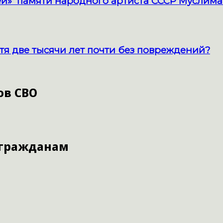
й» памяти народного артиста СССР Муслима
тя две тысячи лет почти без повреждений?
ов СВО
 гражданам