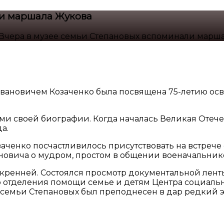
ли маршала Жукова
Вчера в музее семьи Степановых вспоминали марш
Ивановичем Козаченко была посвящена 75-летию ос
своей биографии. Когда началась Великая Отечеств
а.
озаченко посчастливилось присутствовать на встре
новича о мудром, простом в общении военачальни
скренней. Состоялся просмотр документальной лент
о отделения помощи семье и детям Центра социал
ея семьи Степановых был преподнесен в дар редкий