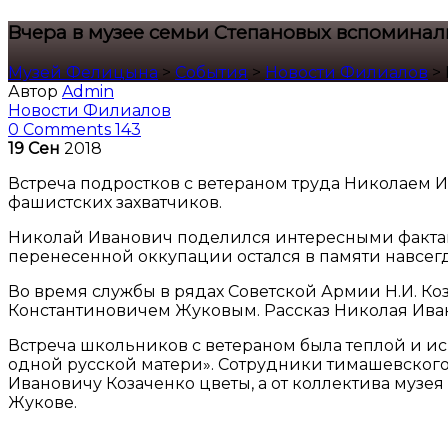
Вчера в музее семьи Степановых вспомина
Музей Фелицына
>
События
>
Новости Филиалов
>
Автор
Admin
Новости Филиалов
0 Comments
143
19
Сен
2018
Встреча подростков с ветераном труда Николаем 
фашистских захватчиков.
Николай Иванович поделился интересными фактами 
перенесенной оккупации остался в памяти навсегд
Во время службы в рядах Советской Армии Н.И. К
Константиновичем Жуковым. Рассказ Николая Ива
Встреча школьников с ветераном была теплой и и
одной русской матери». Сотрудники тимашевског
Ивановичу Козаченко цветы, а от коллектива муз
Жукове.