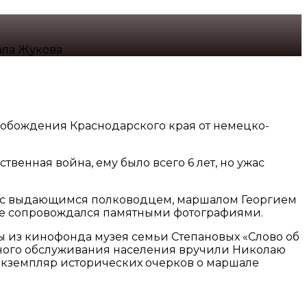
ала Жукова
вобождения Краснодарского края от немецко-
енная война, ему было всего 6 лет, но ужас
че с выдающимся полководцем, маршалом Георгием
ке сопровождался памятными фотографиями.
ы из кинофонда музея семьи Степановых «Слово об
ьного обслуживания населения вручили Николаю
 экземпляр исторических очерков о маршале