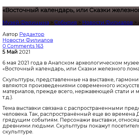
«Восточный календарь, или Сказки железно
Музей Фелицына
>
События
>
Новости Филиалов
>
Автор
Редактор
Новости Филиалов
0 Comments
163
5
Май
2021
6 мая 2021 года в Анапском археологическом музе
«Восточный календарь, или Сказки железного лома
Скульптуры, представленные на выставке, гармони
являются произведениями современного искусств
материалов, прежде всего, нержавеющей стали и м
т.д.).
Тема выставки связана с распространенными пред
человека. Так, распространённый еще во времена
грядущим событиям. Персонажи выставки, относя
древними людьми. Скульптуры покажут посетител
скульптуре.