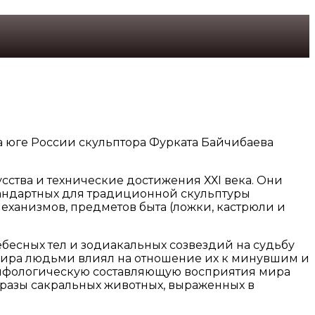
на юге России скульптора Фурката Байчибаева
сства и технические достижения ХХI века. Они
тандартных для традиционной скульптуры
еханизмов, предметов быта (ложки, кастрюли и
бесных тел и зодиакальных созвездий на судьбу
 мира людьми влиял на отношение их к минувшим и
мифологическую составляющую восприятия мира
разы сакральных животных, выраженных в