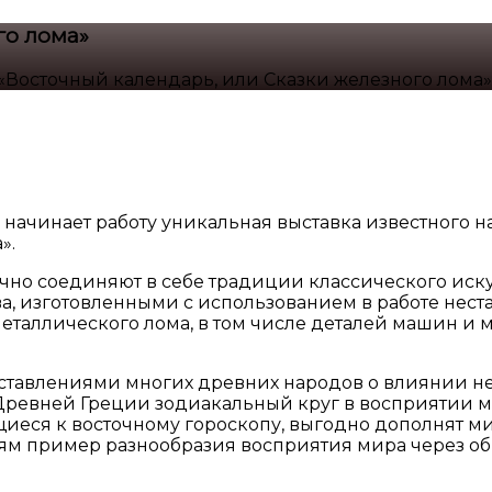
го лома»
«Восточный календарь, или Сказки железного лома»
е начинает работу уникальная выставка известного 
».
чно соединяют в себе традиции классического иску
а, изготовленными с использованием в работе нес
еталлического лома, в том числе деталей машин и м
ставлениями многих древних народов о влиянии не
 Древней Греции зодиакальный круг в восприятии
щиеся к восточному гороскопу, выгодно дополнят 
ям пример разнообразия восприятия мира через об