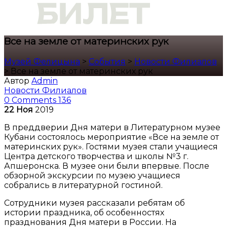
Все на земле от материнских рук
Музей Фелицына
>
События
>
Новости Филиалов
>
Все на земле от материнских рук
Автор
Admin
Новости Филиалов
0 Comments
136
22
Ноя
2019
В преддверии Дня матери в Литературном музее
Кубани состоялось мероприятие «Все на земле от
материнских рук». Гостями музея стали учащиеся
Центра детского творчества и школы №3 г.
Апшеронска. В музее они были впервые. После
обзорной экскурсии по музею учащиеся
собрались в литературной гостиной.
Сотрудники музея рассказали ребятам об
истории праздника, об особенностях
празднования Дня матери в России. На