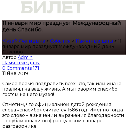
11 января мир празднует Международный
день Спасибо.
Музей Фелицына
>
События
>
Памятные даты
>
11
января мир празднует Международный день
Спасибо.
Автор
Admin
Памятные даты
0 Comments
171
11
Янв
2019
Самое время поздравить всех, кто, так или иначе,
повлиял на вашу жизнь. А мы говорим спасибо
гостям нашего музея!
Отметим, что официальной датой рождения
слова «спасибо» считается 1586 год. Именно тогда
это слово – в значении выражения благодарности
– опубликовали во французском словаре-
разговорнике.