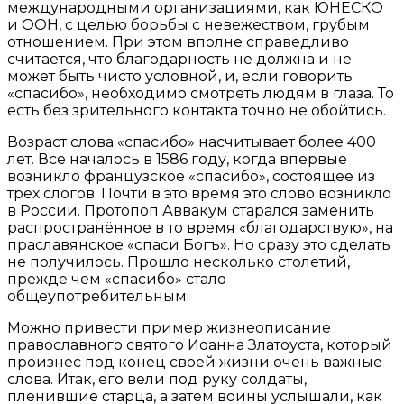
международными организациями, как ЮНЕСКО
и ООН, с целью борьбы с невежеством, грубым
отношением. При этом вполне справедливо
считается, что благодарность не должна и не
может быть чисто условной, и, если говорить
«спасибо», необходимо смотреть людям в глаза. То
есть без зрительного контакта точно не обойтись.
Возраст слова «спасибо» насчитывает более 400
лет. Все началось в 1586 году, когда впервые
возникло французское «спасибо», состоящее из
трех слогов. Почти в это время это слово возникло
в России. Протопоп Аввакум старался заменить
распространённое в то время «благодарствую», на
праславянское «спаси Богъ». Но сразу это сделать
не получилось. Прошло несколько столетий,
прежде чем «спасибо» стало
общеупотребительным.
Можно привести пример жизнеописание
православного святого Иоанна Златоуста, который
произнес под конец своей жизни очень важные
слова. Итак, его вели под руку солдаты,
пленившие старца, а затем воины услышали, как