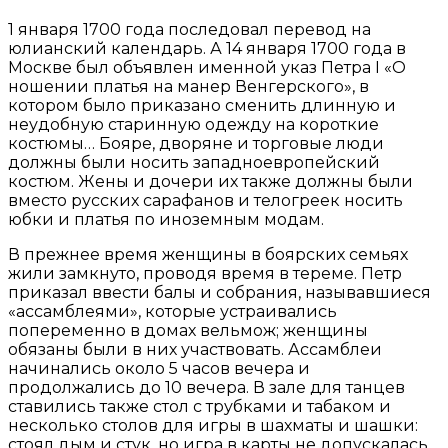
1 января 1700 года последовал перевод на
юлианский календарь. А 14 января 1700 года в
Москве был объявлен именной указ Петра I «О
ношении платья на манер Венгерского», в
котором было приказано сменить длинную и
неудобную старинную одежду на короткие
костюмы… Бояре, дворяне и торговые люди
должны были носить западноевропейский
костюм. Жены и дочери их также должны были
вместо русских сарафанов и телогреек носить
юбки и платья по иноземным модам.
В прежнее время женщины в боярских семьях
жили замкнуто, проводя время в тереме. Петр
приказал ввести балы и собрания, называвшиеся
«ассамблеями», которые устраивались
попеременно в домах вельмож; женщины
обязаны были в них участвовать. Ассамблеи
начинались около 5 часов вечера и
продолжались до 10 вечера. В зале для танцев
ставились также стол с трубками и табаком и
несколько столов для игры в шахматы и шашки:
стоял дым и стук, но игра в карты не допускалась.