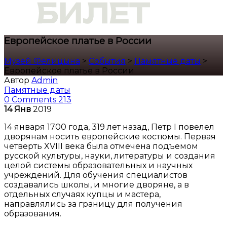
Европейское платье в России
Музей Фелицына
>
События
>
Памятные даты
>
Европейское платье в России
Автор
Admin
Памятные даты
0 Comments
213
14
Янв
2019
14 января 1700 года, 319 лет назад, Петр I повелел
дворянам носить европейские костюмы. Первая
четверть XVIII века была отмечена подъемом
русской культуры, науки, литературы и создания
целой системы образовательных и научных
учреждений. Для обучения специалистов
создавались школы, и многие дворяне, а в
отдельных случаях купцы и мастера,
направлялись за границу для получения
образования.