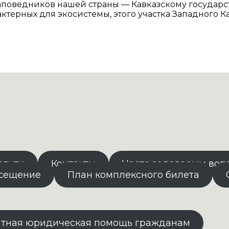
аповедников нашей страны — Кавказскому государ
актерных для экосистемы, этого участка Западного 
слуги
Контакты
Часто задаваемы воп
осещение
План комплексного билета
атная юридическая помощь гражданам