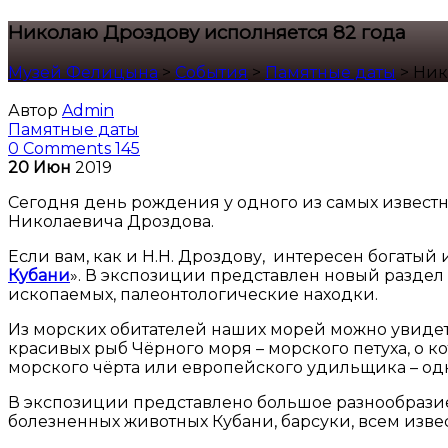
Николаю Дроздову исполняется 82 года
Музей Фелицына
>
События
>
Памятные даты
>
Ник
Автор
Admin
Памятные даты
0 Comments
145
20
Июн
2019
Сегодня день рождения у одного из самых известн
Николаевича Дроздова.
Если вам, как и Н.Н. Дроздову, интересен богаты
Кубани
». В экспозиции представлен новый раздел 
ископаемых, палеонтологические находки.
Из морских обитателей наших морей можно увидеть
красивых рыб Чёрного моря – морского петуха, о кот
морского чёрта или европейского удильщика – од
В экспозиции представлено большое разнообразие
болезненных животных Кубани, барсуки, всем изв