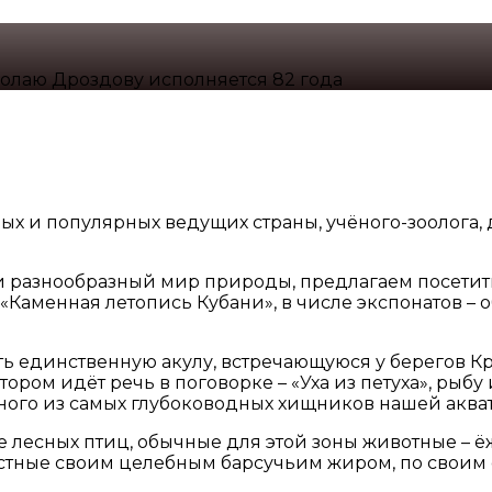
олаю Дроздову исполняется 82 года
ых и популярных ведущих страны, учёного-зоолога,
й и разнообразный мир природы, предлагаем посети
«Каменная летопись Кубани», в числе экспонатов –
 единственную акулу, встречающуюся у берегов Кра
ором идёт речь в поговорке – «Уха из петуха», рыбу 
ного из самых глубоководных хищников нашей аква
 лесных птиц, обычные для этой зоны животные –
естные своим целебным барсучьим жиром, по своим