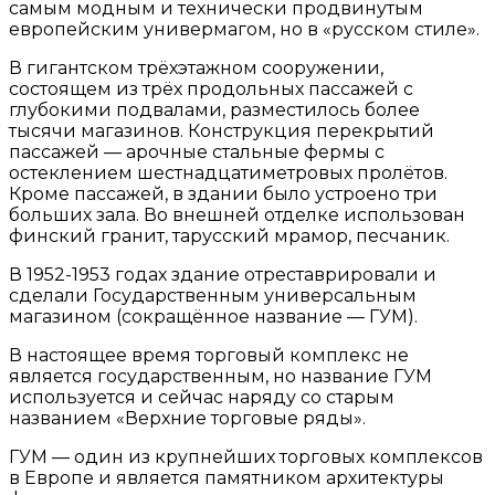
самым модным и технически продвинутым
европейским универмагом, но в «русском стиле».
В гигантском трёхэтажном сооружении,
состоящем из трёх продольных пассажей с
глубокими подвалами, разместилось более
тысячи магазинов. Конструкция перекрытий
пассажей — арочные стальные фермы с
остеклением шестнадцатиметровых пролётов.
Кроме пассажей, в здании было устроено три
больших зала. Во внешней отделке использован
финский гранит, тарусский мрамор, песчаник.
В 1952-1953 годах здание отреставрировали и
сделали Государственным универсальным
магазином (сокращённое название — ГУМ).
В настоящее время торговый комплекс не
является государственным, но название ГУМ
используется и сейчас наряду со старым
названием «Верхние торговые ряды».
ГУМ — один из крупнейших торговых комплексов
в Европе и является памятником архитектуры