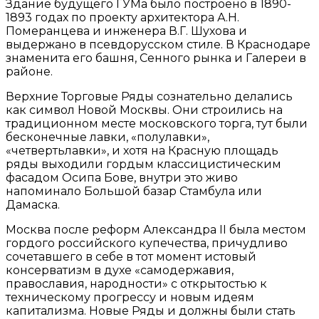
Здание будущего ГУМа было построено в 1890-
1893 годах по проекту архитектора А.Н.
Померанцева и инженера В.Г. Шухова и
выдержано в псевдорусском стиле. В Краснодаре
знаменита его башня, Сенного рынка и Галереи в
районе.
Верхние Торговые Ряды сознательно делались
как символ Новой Москвы. Они строились на
традиционном месте московского торга, тут были
бесконечные лавки, «полулавки»,
«четвертьлавки», и хотя на Красную площадь
ряды выходили гордым классицистическим
фасадом Осипа Бове, внутри это живо
напоминало Большой базар Стамбула или
Дамаска.
Москва после реформ Александра II была местом
гордого российского купечества, причудливо
сочетавшего в себе в тот момент истовый
консерватизм в духе «самодержавия,
православия, народности» с открытостью к
техническому прогрессу и новым идеям
капитализма. Новые Ряды и должны были стать