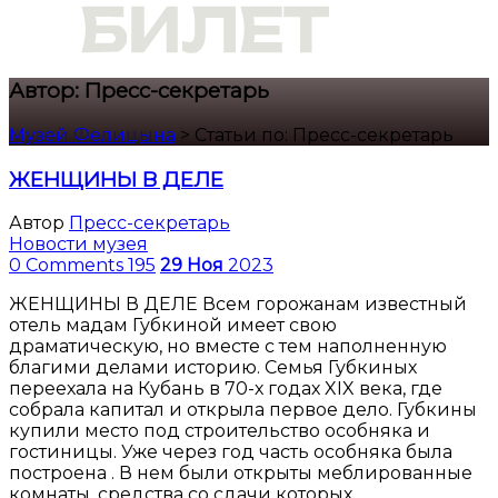
Автор:
Пресс-секретарь
Музей Фелицына
>
Статьи по: Пресс-секретарь
ЖЕНЩИНЫ В ДЕЛЕ
Автор
Пресс-секретарь
Новости музея
0 Comments
195
29
Ноя
2023
ЖЕНЩИНЫ В ДЕЛЕ Всем горожанам известный
отель мадам Губкиной имеет свою
драматическую, но вместе с тем наполненную
благими делами историю. Семья Губкиных
переехала на Кубань в 70-х годах XIX века, где
собрала капитал и открыла первое дело. Губкины
купили место под строительство особняка и
гостиницы. Уже через год часть особняка была
построена . В нем были открыты меблированные
комнаты, средства со сдачи которых