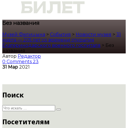
Без названия
Музей Фелицына
>
События
>
Новости музея
>
31
марта — 205 лет со времени открытия
Екатеринодарского военного госпиталя
>
Без
названия
Автор
Редактор
0 Comments
23
31
Мар
2021
Поиск
Посетителям