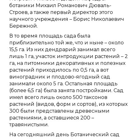
ботаники Михаил Романович Дюваль-
Строев, а также первый директор этого
научного учреждения – Борис Николаевич
Бережной.
В то время площадь сада была
приблизительно той же, что и ныне – около
15,5 га. Из них дендрарий занимал всего
лишь 1 га, участок интродукции растений – 2
га, на питомники декоративных и полезных
растений приходилось по 0,5 га, а вот
виноградник и плодово-ягодный сад
занимали около 5 га. Остальная площадь
(более 6,5 га) была занята постройками. Сад
имел всего лишь около 500 таксонов
растений (видов, форм и сортов), из которых
300 были представлены древесными
растениями, а оставшиеся 200 –
травянистыми.
На сегодняшний день Ботанический сад