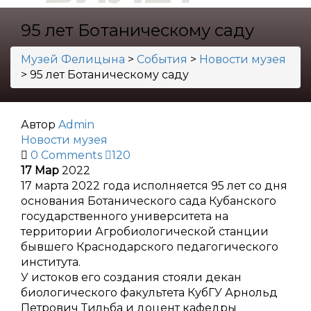
95 лет Ботаническому саду
Музей Фелицына
>
События
>
Новости музея
>
95 лет Ботаническому саду
Автор
Admin
Новости музея
0 Comments
120
17
Мар
2022
17 марта 2022 года исполняется 95 лет со дня
основания Ботанического сада Кубанского
государственного университета на
территории Агробиологической станции
бывшего Краснодарского педагогического
института.
У истоков его создания стояли декан
биологического факультета КубГУ Арнольд
Петрович Тильба и доцент кафедры