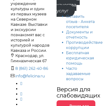
учреждение
качества
культуры и один
услуг
из первых музеев
Оставить
на Северном
отзыв - Анкета
Кавказе. Выставки
посетителя
и экскурсии
Документы и
познакомят вас с
отчетность
историей и
Противодействие
культурой народов
коррупции
Кавказа и России.
Бесплатная
Краснодар, ул.
юридическая
Гимназическая 67
помощь
Часто
8 (861) 262-40-86
задаваемые
info@felicina.ru
вопросы
Версия для
слабовидящих
Режим для