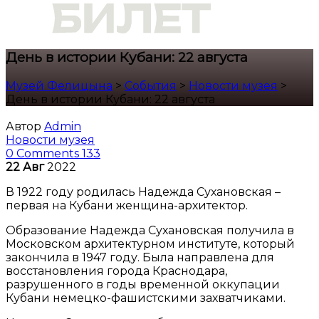
День в истории Кубани: 22 августа
Музей Фелицына
>
События
>
Новости музея
>
День в истории Кубани: 22 августа
Автор
Admin
Новости музея
0 Comments
133
22
Авг
2022
В 1922 году родилась Надежда Сухановская –
первая на Кубани женщина-архитектор.
Образование Надежда Сухановская получила в
Московском архитектурном институте, который
закончила в 1947 году. Была направлена для
восстановления города Краснодара,
разрушенного в годы временной оккупации
Кубани немецко-фашистскими захватчиками.