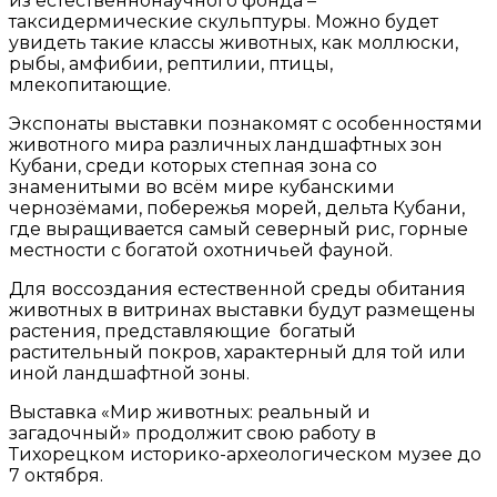
из естественнонаучного фонда –
таксидермические скульптуры. Можно будет
увидеть такие классы животных, как моллюски,
рыбы, амфибии, рептилии, птицы,
млекопитающие.
Экспонаты выставки познакомят с особенностями
животного мира различных ландшафтных зон
Кубани, среди которых степная зона со
знаменитыми во всём мире кубанскими
чернозёмами, побережья морей, дельта Кубани,
где выращивается самый северный рис, горные
местности с богатой охотничьей фауной.
Для воссоздания естественной среды обитания
животных в витринах выставки будут размещены
растения, представляющие богатый
растительный покров, характерный для той или
иной ландшафтной зоны.
Выставка «Мир животных: реальный и
загадочный» продолжит свою работу в
Тихорецком историко-археологическом музее до
7 октября.