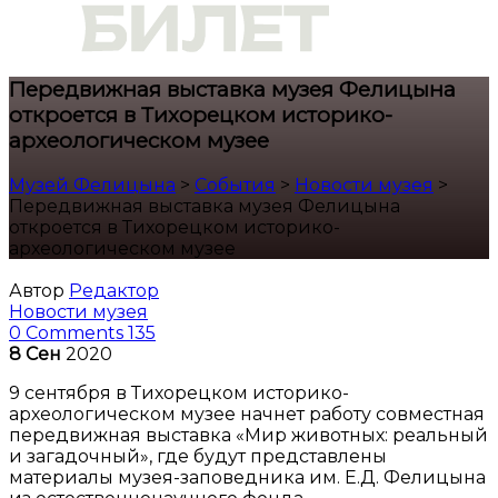
Передвижная выставка музея Фелицына
откроется в Тихорецком историко-
археологическом музее
Музей Фелицына
>
События
>
Новости музея
>
Передвижная выставка музея Фелицына
откроется в Тихорецком историко-
археологическом музее
Автор
Редактор
Новости музея
0 Comments
135
8
Сен
2020
9 сентября в Тихорецком историко-
археологическом музее начнет работу совместная
передвижная выставка «Мир животных: реальный
и загадочный», где будут представлены
материалы музея-заповедника им. Е.Д. Фелицына