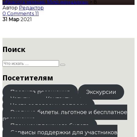
«Красота земная: Мир женщины»
>
8
Автор
Редактор
0 Comments
11
31
Мар
2021
Поиск
Посетителям
Правила посещения
Экскурсии
Услуги
Контакты
Часто задаваемы вопросы
Входные билеты. льготное и бесплатное
посещение
План комплексного билета
Сервисы поддержки для участников